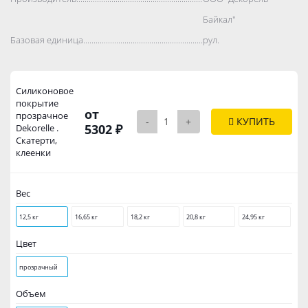
Байкал"
Базовая единица..................................................................................
рул.
Силиконовое
покрытие
от
прозрачное
-
+
КУПИТЬ
5302 ₽
Dekorelle .
Скатерти,
клеенки
Вес
12,5 кг
16,65 кг
18,2 кг
20,8 кг
24,95 кг
Цвет
прозрачный
Объем