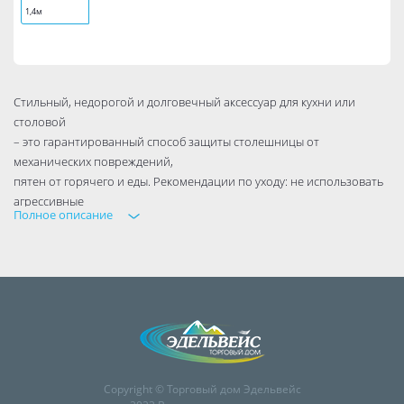
1,4м
Стильный, недорогой и долговечный аксессуар для кухни или
столовой
– это гарантированный способ защиты столешницы от
механических повреждений,
пятен от горячего и еды. Рекомендации по уходу: не использовать
агрессивные
Полное описание
и абразивные чистящие средства; мыть тёплой мыльной водой;
всегда насухо вытирать.
Copyright © Торговый дом Эдельвейс