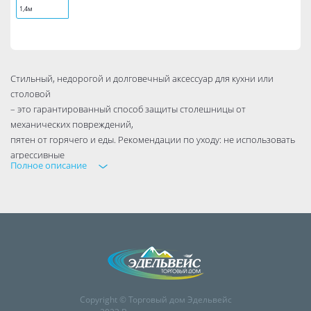
1,4м
Стильный, недорогой и долговечный аксессуар для кухни или
столовой
– это гарантированный способ защиты столешницы от
механических повреждений,
пятен от горячего и еды. Рекомендации по уходу: не использовать
агрессивные
Полное описание
и абразивные чистящие средства; мыть тёплой мыльной водой;
всегда насухо вытирать.
Copyright © Торговый дом Эдельвейс