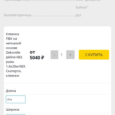
Байкал"
Базовая единица..................................................................................
рул.
Клеенка
ПВХ на
нетканой
основе
от
Dekorelle
-
+
КУПИТЬ
5040 ₽
Jakline 683,
разм.
1,4x20м/683.
Скатерти,
клеенки
Длина
20 м
Ширина