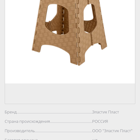
Бренд..................................................................................
Эластик Пласт
Страна происхождения..................................................................................
РОССИЯ
Производитель..................................................................................
ООО "Эластик Пласт"
Базовая единица..................................................................................
шт