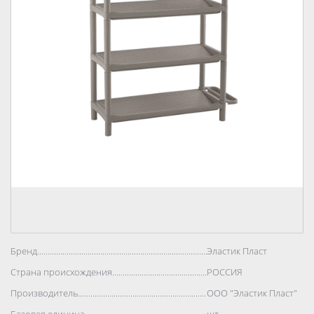
Бренд..................................................................................
Эластик Пласт
Страна происхождения..................................................................................
РОССИЯ
Производитель..................................................................................
ООО "Эластик Пласт"
Базовая единица..................................................................................
шт