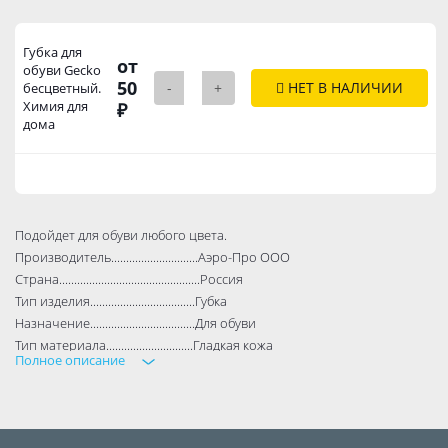
Губка для
от
обуви Gecko
50
-
+
НЕТ В НАЛИЧИИ
бесцветный.
Химия для
₽
дома
Подойдет для обуви любого цвета.
Производитель.............................Аэро-Про ООО
Страна...............................................Россия
Тип изделия...................................Губка
Назначение...................................Для обуви
Тип материала.............................Гладкая кожа
Полное описание
Применение...................................Для полировки
Количество сторон....................1
Цвет пропитки..............................Бесцветный
Количество в упаковке..........1 шт