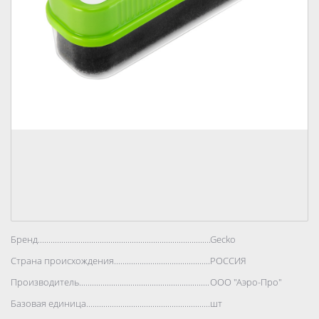
Бренд..................................................................................
Gecko
Страна происхождения..................................................................................
РОССИЯ
Производитель..................................................................................
ООО "Аэро-Про"
Базовая единица..................................................................................
шт