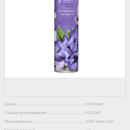
Бренд..................................................................................
First Fresh
Страна происхождения..................................................................................
РОССИЯ
Производитель..................................................................................
ООО "Аэро-Про"
Базовая единица..................................................................................
шт