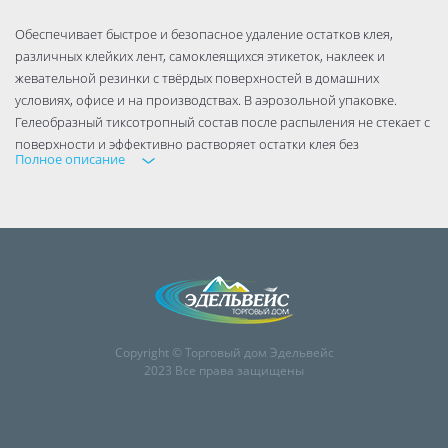
Обеспечивает быстрое и безопасное удаление остатков клея,
различных клейких лент, самоклеящихся этикеток, наклеек и
жевательной резинки с твёрдых поверхностей в домашних
условиях, офисе и на производствах. В аэрозольной упаковке.
Гелеобразный тиксотропный состав после распыления не стекает с
поверхности и эффективно растворяет остатки клея без
Полное описание
повреждений и царапин.
Огнеопасно! Баллон предохранять от воздействия прямых
солнечных лучей и нагревания выше 50°С. Не распылять вблизи
источников открытого огня и раскалённых предметов!
Использовать строго при выключенном оборудовании!
Инструкция по применению.
— Перед использованием энергично встряхните баллон — Во
Copyright © Торговый дом Эдельвейс
избежание попадания следов аэрозоля защитите поверхности, не
2023 Все права защищены
подвергающиеся обработке.
— Удалите следы основы от клейких лент, наклеек и этикеток
пластиковым скребком или вручную.