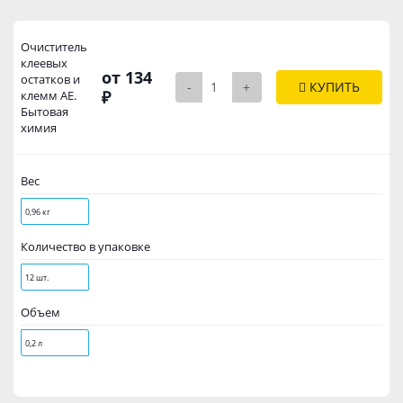
Очиститель
клеевых
от 134
остатков и
-
+
КУПИТЬ
₽
клемм АЕ.
Бытовая
химия
Вес
0,96 кг
Количество в упаковке
12 шт.
Объем
0,2 л