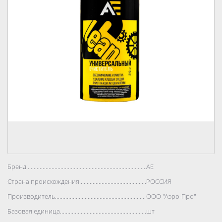
Бренд..................................................................................
АЕ
Страна происхождения..................................................................................
РОССИЯ
Производитель..................................................................................
ООО "Аэро-Про"
Базовая единица..................................................................................
шт