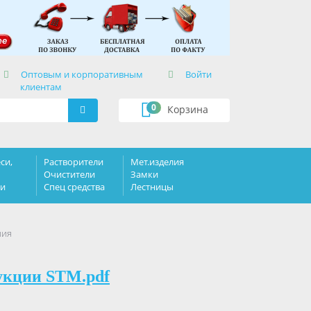
×
Оптовым и корпоративным
Войти
клиентам
0
Корзина
си,
Растворители
Мет.изделия
Очистители
Замки
ки
Спец средства
Лестницы
мия
укции STM.pdf