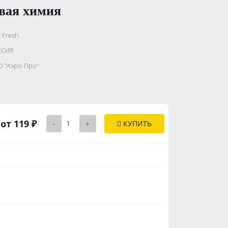
вая химия
t Fresh
.......................
ССИЯ
...........
 "Аэро-Про"
..............
от 119 ₽
-
+
КУПИТЬ