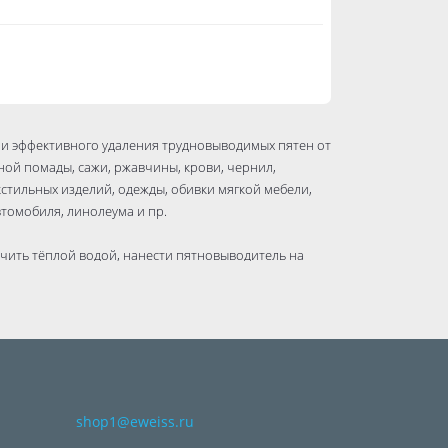
о и эффективного удаления трудновыводимых пятен от
убной помады, сажи, ржавчины, крови, чернил,
стильных изделий, одежды, обивки мягкой мебели,
томобиля, линолеума и пр.
чить тёплой водой, нанести пятновыводитель на
ны, подождать 5-10 минут, затем промыть водой
учную или в стиральной машине. При необходимости
величив время воздействия пятновыводителя.
ботке свежих пятен перед стиркой.
о назначению. При попадании в глаза: осторожно
. Если раздражение не проходит, обратиться к врачу!
 использовать защитные перчатки. При
shop1@eweiss.ru
врачу! Внимание! Пятновыводитель не изменяет и не