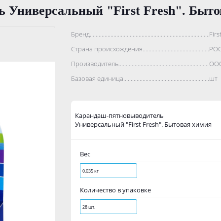
 Универсальный "First Fresh". Быто
Бренд..................................................................................
Firs
Страна происхождения...........................................................
РО
Производитель.......................................................................
ООО
Базовая единица....................................................................
шт
Карандаш-пятновыводитель
Универсальный "First Fresh". Бытовая химия
Вес
0,035 кг
Количество в упаковке
28 шт.