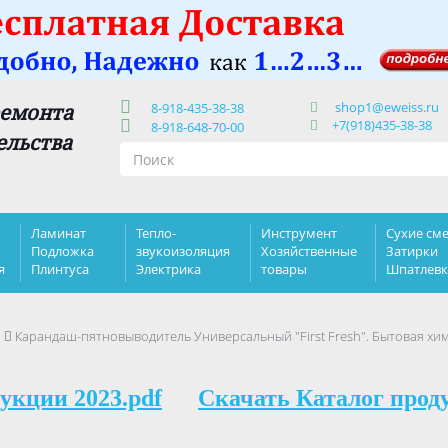
shop1@eweiss.ru
ремонта
8-918-435-38-38
+7(918)435-38-38
8-918-648-70-00
ельства
Ламинат
Тепло-
Инструмент
Сухие сме
Подложка
звукоизоляция
Хозяйственные
Затирки
я
Плинтуса
Электрика
товары
Шпатлев
я
Карандаш-пятновыводитель Универсальный "First Fresh". Бытовая хи
укции 2023.pdf
Скачать Каталог прод