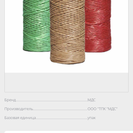
Бренд..................................................................................
МДС
Производитель..................................................................................
ООО "ТПК "МДС"
Базовая единица..................................................................................
упак