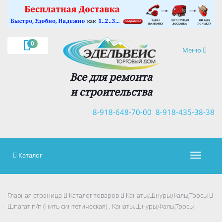
×
0
Навигация
Меню
Все для ремонта
и строительства
8-918-648-70-00
8-918-435-38-38
Каталог
Навигац
Главная страница
Каталог товаров
Канаты,Шнуры,Фалы,Тросы
Шпагат п/п (нить синтетическая) . Канаты,Шнуры,Фалы,Тросы