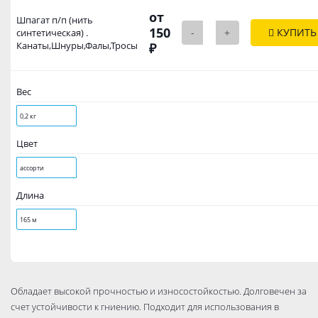
от
Шпагат п/п (нить
150
-
+
КУПИТЬ
синтетическая) .
Канаты,Шнуры,Фалы,Тросы
₽
Вес
0,2 кг
Цвет
ассорти
Длина
165 м
Обладает высокой прочностью и износостойкостью. Долговечен за
счет устойчивости к гниению. Подходит для использования в