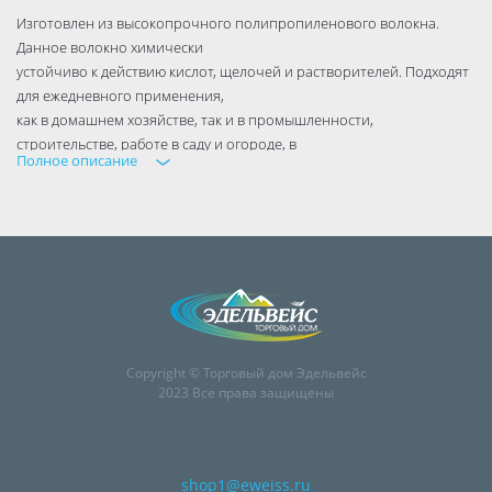
Изготовлен из высокопрочного полипропиленового волокна.
Данное волокно химически
устойчиво к действию кислот, щелочей и растворителей. Подходят
для ежедневного применения,
как в домашнем хозяйстве, так и в промышленности,
строительстве, работе в саду и огороде, в
Полное описание
сельском хозяйстве.
Основные свойства
--Водостойкие, плавают на воде, нулевая влагопоглащаемость
--Хорошая стойкость к химически активной среде
--Средняя износостойкость
--Хорошая прочность и стойкость к УФ-излучению
--Отличные изоляционные способности
Copyright © Торговый дом Эдельвейс
--Широкая шкала цветов
2023 Все права защищены
--Рабочая температура - в среде до 80°С (температура размягчения
140°С, температура применения 170°С)
Применение:
shop1@eweiss.ru