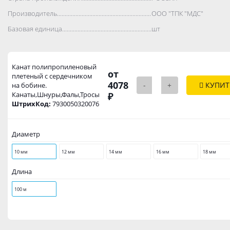
Производитель..................................................................................
ООО "ТПК "МДС"
Базовая единица..................................................................................
шт
Канат полипропиленовый
от
плетеный с сердечником
4078
-
+
КУПИТ
на бобине.
Канаты,Шнуры,Фалы,Тросы
₽
ШтрихКод:
7930050320076
Диаметр
10 мм
12 мм
14 мм
16 мм
18 мм
Длина
100 м