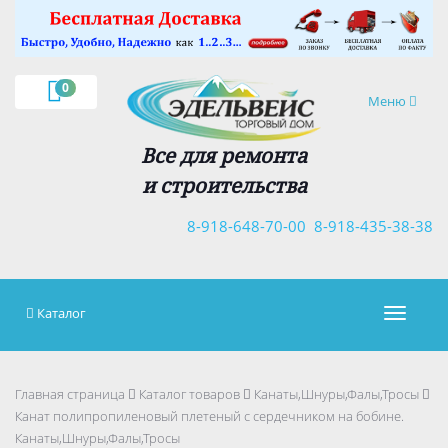
0
Навигация
Меню
Все для ремонта
и строительства
8-918-648-70-00
8-918-435-38-38
Каталог
Навигац
Главная страница
Каталог товаров
Канаты,Шнуры,Фалы,Тросы
Канат полипропиленовый плетеный с сердечником на бобине.
Канаты,Шнуры,Фалы,Тросы