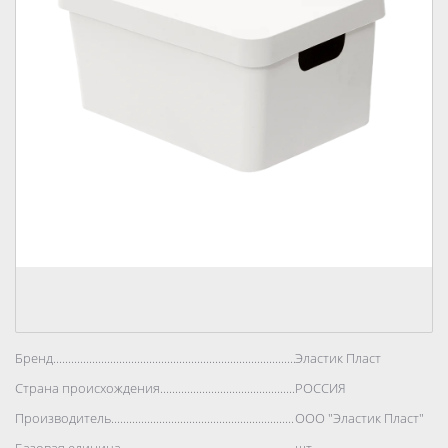
Бренд..................................................................................
Эластик Пласт
Страна происхождения..................................................................................
РОССИЯ
Производитель..................................................................................
ООО "Эластик Пласт"
Базовая единица..................................................................................
шт