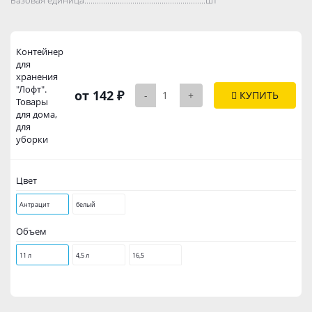
Контейнер
для
хранения
"Лофт".
от 142 ₽
-
+
КУПИТЬ
Товары
для дома,
для
уборки
Цвет
Антрацит
белый
Объем
11 л
4,5 л
16,5