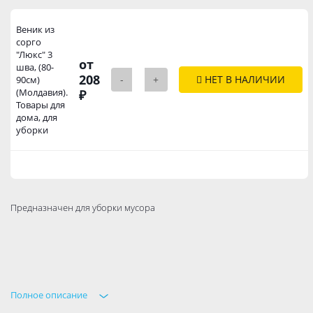
Веник из
сорго
"Люкс" 3
от
шва, (80-
208
-
+
НЕТ В НАЛИЧИИ
90см)
(Молдавия).
₽
Товары для
дома, для
уборки
Предназначен для уборки мусора
Полное описание