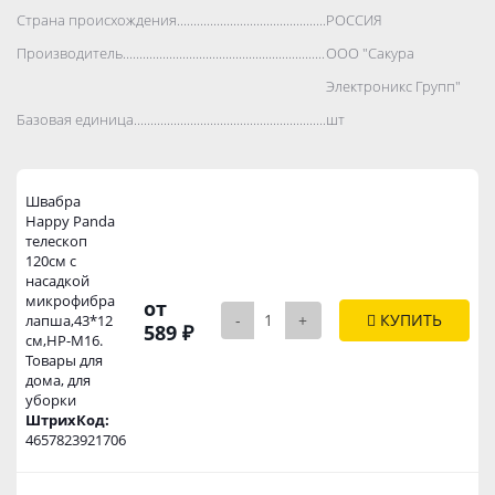
Страна происхождения..................................................................................
РОССИЯ
Производитель..................................................................................
ООО "Сакура
Электроникс Групп"
Базовая единица..................................................................................
шт
Швабра
Happy Panda
телескоп
120см с
насадкой
микрофибра
от
-
+
КУПИТЬ
лапша,43*12
589 ₽
см,HP-M16.
Товары для
дома, для
уборки
ШтрихКод:
4657823921706