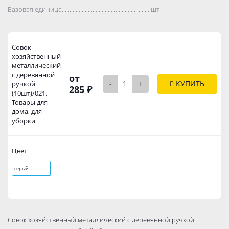
Базовая единица..................................................................................
шт
Совок
хозяйственный
металлический
с деревянной
от
-
+
КУПИТЬ
ручкой
285 ₽
(10шт)/021.
Товары для
дома, для
уборки
Цвет
серый
Совок хозяйственный металлический с деревянной ручкой