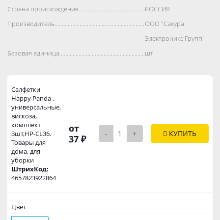
Страна происхождения..................................................................................
РОССИЯ
Производитель..................................................................................
ООО "Сакура
Электроникс Групп"
Базовая единица..................................................................................
шт
Салфетки
Happy Panda ,
универсальные,
вискоза,
комплект
от
-
+
КУПИТЬ
3шт,HP-CL36.
37 ₽
Товары для
дома, для
уборки
ШтрихКод:
4657823922864
Цвет