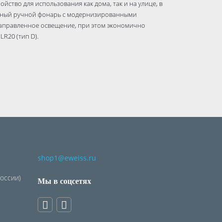
йство для использования как дома, так и на улице, в
льный ручной фонарь с модернизированными
направленное освещение, при этом экономично
LR20 (тип D).
shop1@eweiss.ru
России)
Мы в соцсетях