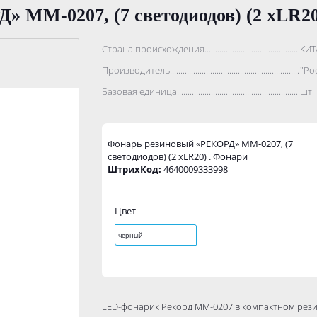
 MМ-0207, (7 светодиодов) (2 хLR20
Страна происхождения...........................................................
КИТ
Производитель.......................................................................
"Ро
Базовая единица....................................................................
шт
Фонарь резиновый «РЕКОРД» MМ-0207, (7
светодиодов) (2 хLR20) . Фонари
ШтрихКод:
4640009333998
Цвет
черный
LED-фонарик Рекорд ММ-0207 в компактном рез