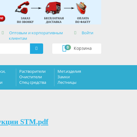
×
Оптовым и корпоративным
Войти
клиентам
0
Корзина
си,
Растворители
Мет.изделия
Очистители
Замки
ки
Спец средства
Лестницы
укции STM.pdf