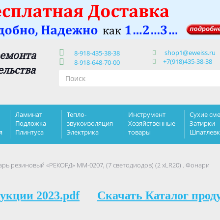
shop1@eweiss.ru
ремонта
8-918-435-38-38
+7(918)435-38-38
8-918-648-70-00
ельства
Ламинат
Тепло-
Инструмент
Сухие сме
Подложка
звукоизоляция
Хозяйственные
Затирки
я
Плинтуса
Электрика
товары
Шпатлев
рь резиновый «РЕКОРД» MМ-0207, (7 светодиодов) (2 хLR20) . Фонари
укции 2023.pdf
Скачать Каталог прод