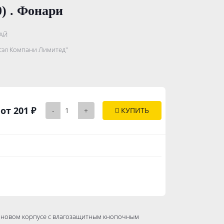
) . Фонари
.......................
АЙ
...........
сэл Компани Лимитед"
..............
от 201 ₽
-
+
КУПИТЬ
иновом корпусе с влагозащитным кнопочным