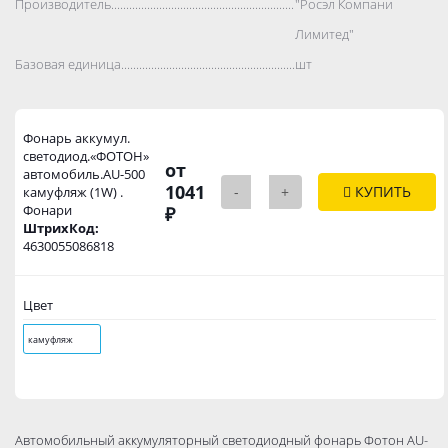
Производитель..................................................................................
"Росэл Компани
Лимитед"
Базовая единица..................................................................................
шт
Фонарь аккумул.
светодиод.«ФОТОН»
от
автомобиль.AU-500
1041
-
+
КУПИТЬ
камуфляж (1W) .
Фонари
₽
ШтрихКод:
4630055086818
Цвет
камуфляж
Автомобильный аккумуляторный светодиодный фонарь Фотон AU-