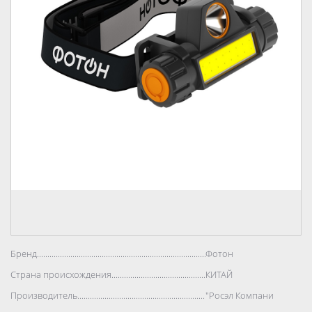
Бренд..................................................................................
Фотон
Страна происхождения..................................................................................
КИТАЙ
Производитель..................................................................................
"Росэл Компани