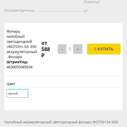
Лимитед"
Базовая единица..................................................................................
шт
Фонарь
налобный
светодиодный
от
«ФОТОН» SA- 650
588
-
+
КУПИТЬ
аккумуляторный
₽
. Фонари
ШтрихКод:
4630055085934
Цвет
черный
Налобный аккумуляторный светодиодный фонарь ФОТОН SА-650