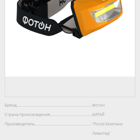
Бренд..................................................................................
Фотон
Страна происхождения..................................................................................
КИТАЙ
Производитель..................................................................................
"Росэл Компани
Лимитед"