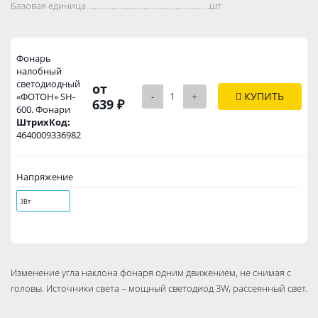
Базовая единица..................................................................................
шт
Фонарь
налобный
светодиодный
от
-
+
КУПИТЬ
«ФОТОН» SH-
639 ₽
600. Фонари
ШтрихКод:
4640009336982
Напряжение
3Вт
Изменение угла наклона фонаря одним движением, не снимая с
головы. Источники света – мощный светодиод 3W, рассеянный свет.