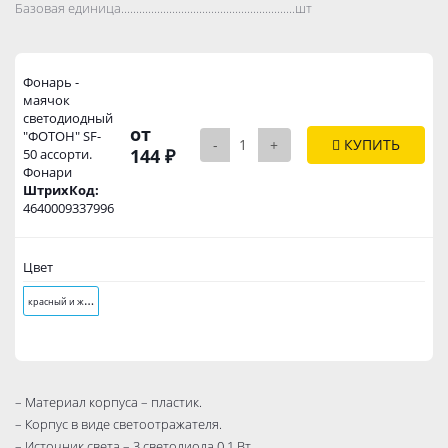
Базовая единица..................................................................................
шт
Фонарь -
маячок
светодиодный
от
"ФОТОН" SF-
-
+
КУПИТЬ
144 ₽
50 ассорти.
Фонари
ШтрихКод:
4640009337996
Цвет
к
расный и желтый
– Материал корпуса – пластик.
– Корпус в виде светоотражателя.
– Источник света – 3 светодиода 0,1 Вт.