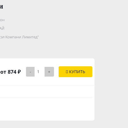
и
он
.......................
АЙ
...........
сэл Компани Лимитед"
..............
от 874 ₽
-
+
КУПИТЬ