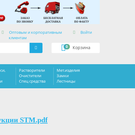
×
Оптовым и корпоративным
Войти
клиентам
0
Корзина
си,
Растворители
Мет.изделия
Очистители
Замки
ки
Спец средства
Лестницы
укции STM.pdf