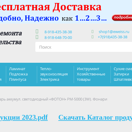
shop1@eweiss.ru
ремонта
8-918-435-38-38
+7(918)435-38-38
8-918-648-70-00
ельства
Ламинат
Тепло-
Инструмент
Сухие сме
Подложка
звукоизоляция
Хозяйственные
Затирки
я
Плинтуса
Электрика
товары
Шпатлев
рь аккумул. светодиодный «ФОТОН» РМ-5000 (3W). Фонари
укции 2023.pdf
Скачать Каталог прод