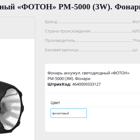
одный «ФОТОН» РМ-5000 (3W). Фонар
Бренд..................................................................................
Фот
Страна происхождения...........................................................
КИТ
Производитель.......................................................................
"Ро
Базовая единица....................................................................
шт
Фонарь аккумул. светодиодный «ФОТОН»
РМ-5000 (3W). Фонари
ШтрихКод:
4640009333127
Цвет
фиолетовый