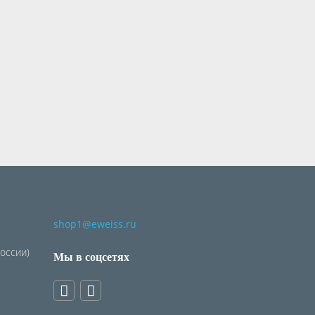
shop1@eweiss.ru
России)
Мы в соцсетях