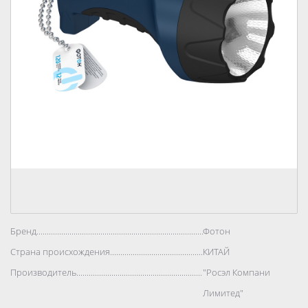
Бренд..................................................................................
Фотон
Страна происхождения..................................................................................
КИТАЙ
Производитель..................................................................................
"Росэл Компани
Лимитед"