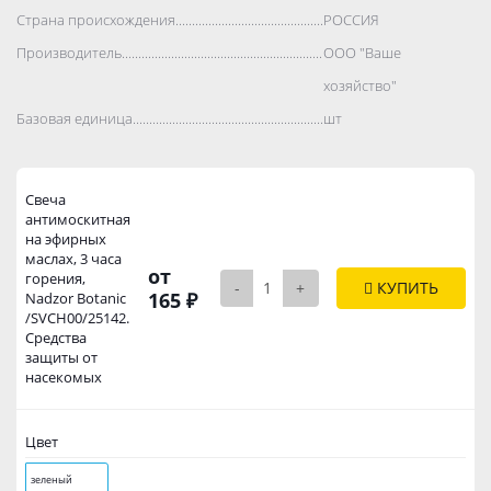
Страна происхождения..................................................................................
РОССИЯ
Производитель..................................................................................
ООО "Ваше
хозяйство"
Базовая единица..................................................................................
шт
Свеча
антимоскитная
на эфирных
маслах, 3 часа
от
горения,
-
+
КУПИТЬ
165 ₽
Nadzor Botanic
/SVCH00/25142.
Средства
защиты от
насекомых
Цвет
зеленый