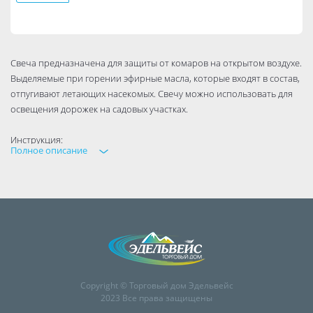
Свеча предназначена для защиты от комаров на открытом воздухе.
Выделяемые при горении эфирные масла, которые входят в состав,
отпугивают летающих насекомых. Свечу можно использовать для
освещения дорожек на садовых участках.
Инструкция:
Полное описание
Удалите упаковку (пленку, картон).
Установите на ровную поверхность. Внимание! Используйте свечу
только на открытом воздухе.
Подожгите фитиль.
Время горения свечи около 3 часов. Максимальный
антимоскитный эффект в радиусе не более 2 метров от источника.
Copyright © Торговый дом Эдельвейс
2023 Все права защищены