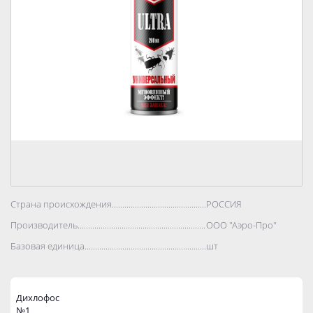
Страна происхождения..................................................................................
РОССИЯ
Производитель..................................................................................
ООО "Аэро-Про"
Базовая единица..................................................................................
шт
Дихлофос
№1