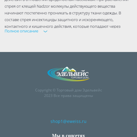
спрея от клещей Nadzor молекулы действующего вещества
начинают постепенно проникать в структуру ткани одежды. В
составе спрея инсектициды защитного и искореняющего,
контактного и кишечного действия, которые попадают через
Полное описание
дыхательные пути насекомого, его хитиновый покров и
пищеварительную систему. Уже после высыхания обработанной
одежды действующее вещество начинает своё воздействие на
насекомых и достигается эффект от использования средства.
Copyright © Торговый дом Эдельвейс
2023 Все права защищены
shop1@eweiss.ru
Мы в соцсетях