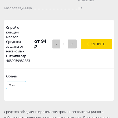
Базовая единица..................................................................................
шт
Спрей от
клещей
Nadzor.
от 94
Средства
-
+
КУПИТЬ
₽
защиты от
насекомых
ШтрихКод:
4680059982883
Объем
100 мл
Средство обладает широким спектром инсектоакарицидного
действия в отношении вредоносных насекомых. При распылении