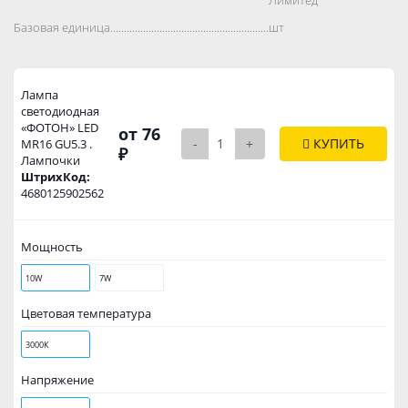
Базовая единица..................................................................................
шт
Лампа
светодиодная
«ФОТОН» LED
от 76
-
+
КУПИТЬ
MR16 GU5.3 .
₽
Лампочки
ШтрихКод:
4680125902562
Мощность
10W
7W
Цветовая температура
3000К
Напряжение