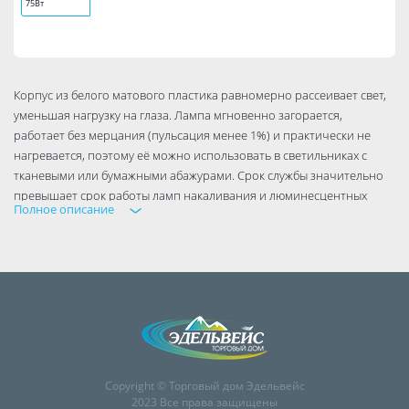
75Вт
Корпус из белого матового пластика равномерно рассеивает свет,
уменьшая нагрузку на глаза. Лампа мгновенно загорается,
работает без мерцания (пульсация менее 1%) и практически не
нагревается, поэтому её можно использовать в светильниках с
тканевыми или бумажными абажурами. Срок службы значительно
превышает срок работы ламп накаливания и люминесцентных
Полное описание
источников.
Низкий коэффициент пульсации - менее 1%. Коэффициент
пульсации - важный параметр лампы, от которого зависит
утомляемость глаз и здоровье человека.
Минимальный нагрев - светодиодные лампы ФОТОН
рекомендуются к использованию в светильниках, чувствительных к
нагреву (бумажные и тканевые абажуры), так как они нагреваются
Copyright © Торговый дом Эдельвейс
меньше, чем лампы накаливания и галогенные лампы.
2023 Все права защищены