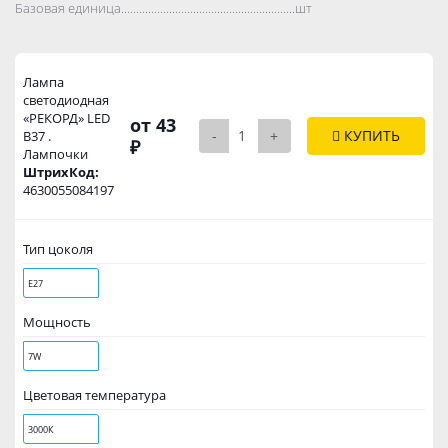
Базовая единица..................................................................................
шт
Лампа
светодиодная
«РЕКОРД» LED
от 43
-
+
КУПИТЬ
В37 .
₽
Лампочки
ШтрихКод:
4630055084197
Тип цоколя
Е27
Мощность
7W
Цветовая температура
3000К