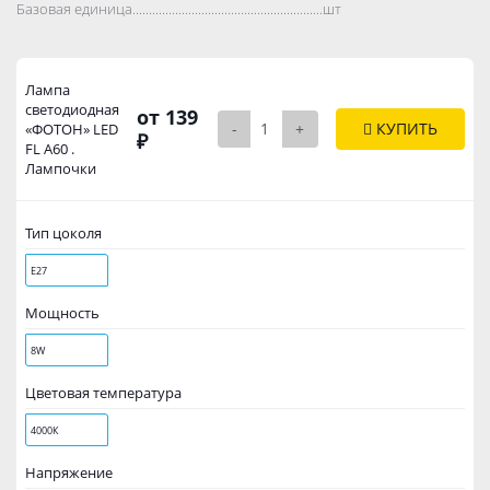
Базовая единица..................................................................................
шт
Лампа
светодиодная
от 139
-
+
КУПИТЬ
«ФОТОН» LED
₽
FL А60 .
Лампочки
Тип цоколя
Е27
Мощность
8W
Цветовая температура
4000К
Напряжение