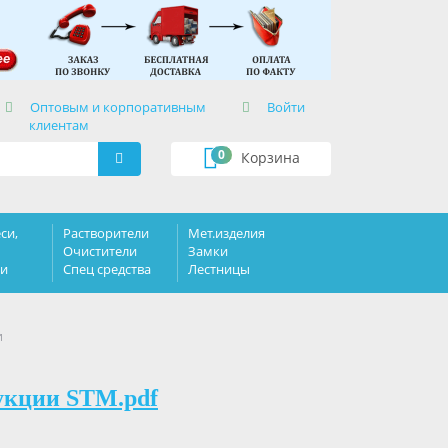
×
Оптовым и корпоративным
Войти
клиентам
0
Корзина
си,
Растворители
Мет.изделия
Очистители
Замки
ки
Спец средства
Лестницы
и
укции STM.pdf