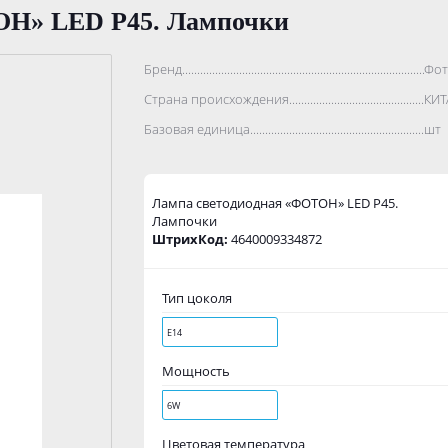
ОН» LED P45. Лампочки
Бренд..................................................................................
Фот
Страна происхождения...........................................................
КИТ
Базовая единица....................................................................
шт
Лампа светодиодная «ФОТОН» LED P45.
Лампочки
ШтрихКод:
4640009334872
Тип цоколя
Е14
Мощность
6W
Цветовая температура