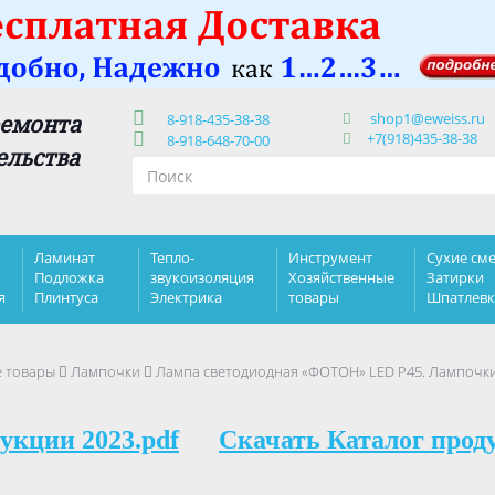
shop1@eweiss.ru
ремонта
8-918-435-38-38
+7(918)435-38-38
8-918-648-70-00
ельства
Ламинат
Тепло-
Инструмент
Сухие сме
Подложка
звукоизоляция
Хозяйственные
Затирки
я
Плинтуса
Электрика
товары
Шпатлев
е товары
Лампочки
Лампа светодиодная «ФОТОН» LED P45. Лампочк
укции 2023.pdf
Скачать Каталог прод