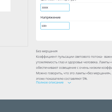
3000К
Напряжение
60Вт
Без мерцания
Коэффициент пульсации светового потока– важн
утомляемость глаз и здоровье человека. Лампы
обеспечивают освещение с очень низким коэффи
Можно говорить, что это лампы «без мерцания»,
этому показателю составляют 5%.
Полное описание
Мгновенное включение
В отличие от компактных люминесцентных ламп
максимум световой энергии, им не требуется вре
Минимальный нагрев
Рекомендуются к использованию в подвесных пот
(бумажные и тканевые абажуры и т.п.), так как 