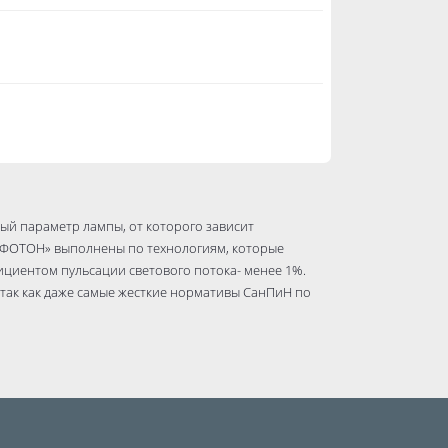
ый параметр лампы, от которого зависит
 «ФОТОН» выполнены по технологиям, которые
циентом пульсации светового потока- менее 1%.
 так как даже самые жесткие нормативы СанПиН по
, светодиодные лампы «ФОТОН» мгновенно выдают
мя на разогрев.
олках и светильниках, чувствительных к нагреву
светодиодные лампы «ФОТОН» в процессе работы