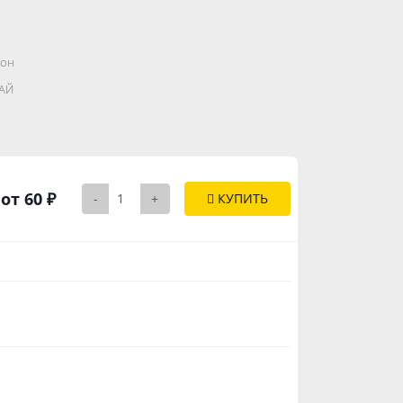
он
.......................
АЙ
..............
от 60 ₽
-
+
КУПИТЬ