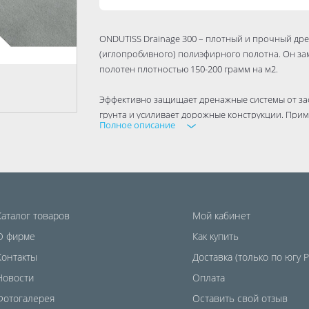
ONDUTISS Drainage 300 – плотный и прочный др
(иглопробивного) полиэфирного полотна. Он за
полотен плотностью 150-200 грамм на м2.
Эффективно защищает дренажные системы от за
грунта и усиливает дорожные конструкции. Прим
Полное описание
дорожном строительстве, устройстве плоских кро
Функции дренажного геотекстиля:
защищает дренажные системы от засорения,
эффективно отводит влагу,
Каталог товаров
Мой кабинет
предотвращает перемешивание слоёв грунта,
О фирме
усиливает дорожные конструкции.
Как купить
Контакты
Доставка (только по югу 
Новости
Оплата
Фотогалерея
Оставить свой отзыв