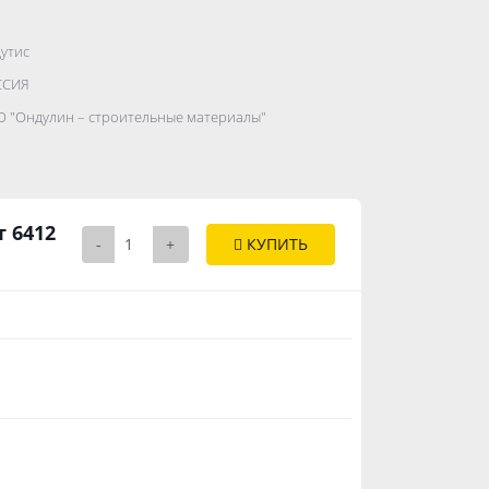
утис
.......................
ССИЯ
...........
 "Ондулин – строительные материалы"
..............
т 6412
-
+
КУПИТЬ