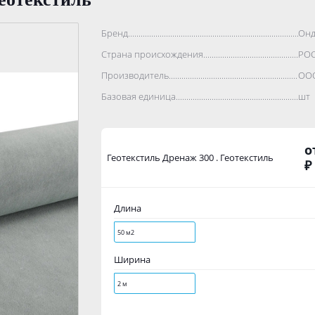
Бренд..................................................................................
Онд
Страна происхождения...........................................................
РО
Производитель.......................................................................
ООО
Базовая единица....................................................................
шт
о
Геотекстиль Дренаж 300 . Геотекстиль
₽
Длина
50 м2
Ширина
2 м