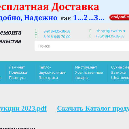
shop1@eweiss.ru
ремонта
8-918-435-38-38
+7(918)435-38-38
8-918-648-70-00
ельства
Ламинат
Тепло-
Инструмент
Сухие сме
Подложка
звукоизоляция
Хозяйственные
Затирки
я
Плинтуса
Электрика
товары
Шпатлев
укции 2023.pdf
Скачать Каталог прод
Геотекстиль