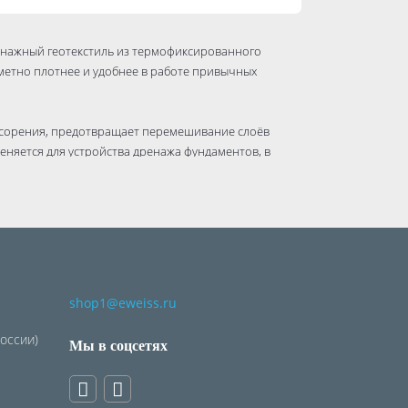
енажный геотекстиль из термофиксированного
метно плотнее и удобнее в работе привычных
сорения, предотвращает перемешивание слоёв
еняется для устройства дренажа фундаментов, в
вель, при строительстве парковок.
shop1@eweiss.ru
России)
Мы в соцсетях