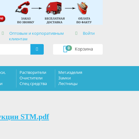
×
Оптовым и корпоративным
Войти
клиентам
0
Корзина
си,
Растворители
Мет.изделия
Очистители
Замки
ки
Спец средства
Лестницы
укции STM.pdf