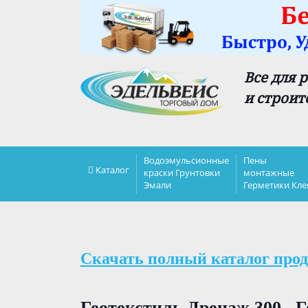
Все для 
и строит
Водоэмульсионные
Пены
Каталог
краски Грунтовки
монтажные
Эмали
Герметики Кле
Скачать полный каталог прод
Геотекстиль Дренаж 300 . 