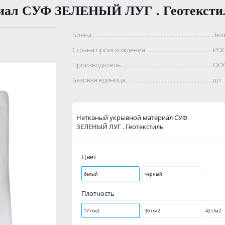
иал СУФ ЗЕЛЕНЫЙ ЛУГ . Геотексти
Бренд..................................................................................
Зел
Страна происхождения...........................................................
РО
Производитель.......................................................................
ООО
Базовая единица....................................................................
шт
Нетканый укрывной материал СУФ
ЗЕЛЕНЫЙ ЛУГ . Геотекстиль
Цвет
белый
черный
Плотность
17 г/м2
30 г/м2
42 г/м2