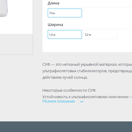
Длина
10 м
Ширина
1,6 м
3,2 м
СУФ — это нетканый укрывной материал, которы
ультрафиолетовых стабилизаторов, предотвра
действием лучей солнца.
Некоторые особенности СУФ:
Устойчивость к ультрафиолетовому излучению — 
Полное описание
прочность.
Теплоизоляционные свойства — летом СУФ защищ
прямых солнечных лучей, ранней весной и осен
Устойчивость к воздействию влаги — материал 