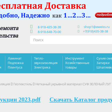
shop1@eweiss.ru
ремонта
8-918-435-38-38
+7(918)435-38-38
8-918-648-70-00
ельства
Ламинат
Тепло-
Инструмент
Сухие сме
Подложка
звукоизоляция
Хозяйственные
Затирки
я
Плинтуса
Электрика
товары
Шпатлев
оляция
Геотекстиль
Нетканый укрывной материал СУФ ЗЕЛЕНЫЙ ЛУГ .
укции 2023.pdf
Скачать Каталог прод