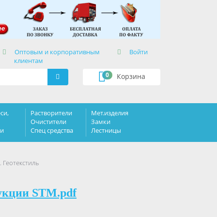
×
Оптовым и корпоративным
Войти
клиентам
0
Корзина
си,
Растворители
Мет.изделия
Очистители
Замки
ки
Спец средства
Лестницы
 Геотекстиль
укции STM.pdf