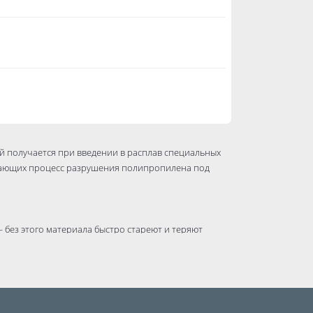
й получается при введении в расплав специальных
щающих процесс разрушения полипропилена под
без этого материала быстро стареют и теряют
ает посадки от засухи и агрессивного воздействия
ью — от переохлаждения.
практически не подвержен коррозии.