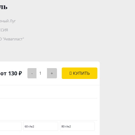
ль
еный Луг
.......................
ССИЯ
...........
 "Аквапласт"
..............
от 130 ₽
-
+
КУПИТЬ
60 г/м2
80 г/м2