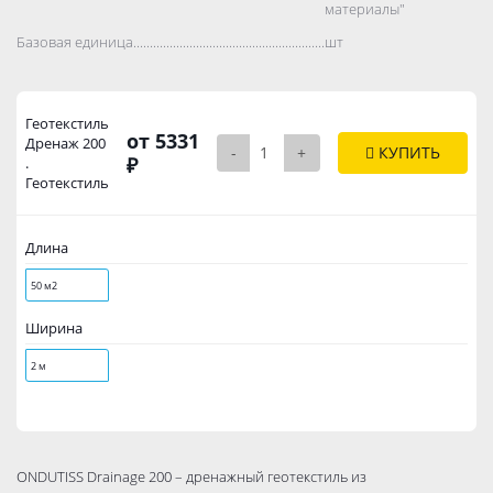
материалы"
Базовая единица..................................................................................
шт
Геотекстиль
от 5331
Дренаж 200
-
+
КУПИТЬ
₽
.
Геотекстиль
Длина
50 м2
Ширина
2 м
ONDUTISS Drainage 200 – дренажный геотекстиль из