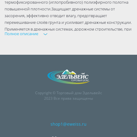
термофиксированного (иглопробивного) полиэфирного полотна
повышенной плотности.Защищает дренажные системы от
засорения, эффективно отводит влагу, предотвращает
перемешивание слоёв грунта и усиливает дренажные конструкции.
Применяется в дренажных системах, дорожном строительстве, при
Полное описание
строительстве парковок, садовых дорожек, в ландшафтном
дизайне.
Функции дренажного геотекстиля:
защищает дренажные системы от засорения,
эффективно отводит влагу,
предотвращает перемешивание слоёв грунта,
усиливает дорожные конструкции.
Copyright © Торговый дом Эдельвейс
2023 Все права защищены
shop1@eweiss.ru