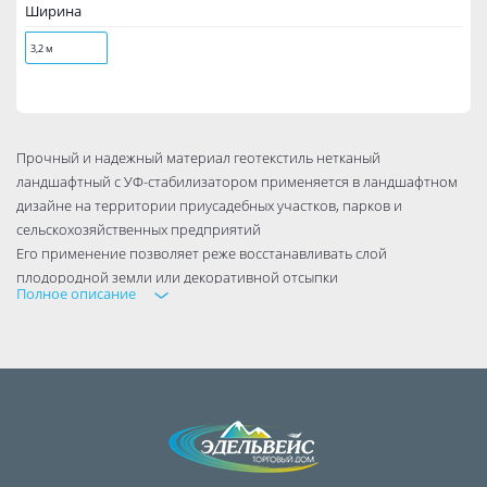
Ширина
3,2 м
Прочный и надежный материал геотекстиль нетканый
ландшафтный с УФ-стабилизатором применяется в ландшафтном
дизайне на территории приусадебных участков, парков и
сельскохозяйственных предприятий
Его применение позволяет реже восстанавливать слой
плодородной земли или декоративной отсыпки
Полное описание
Способность материала выдерживать большие нагрузки снижает
частоту проведения ремонта садовых дорожек
Благодаря хорошей дренирующей способности геотекстиля
предотвращается накопление воды вблизи дорожек, которое ведет
к их размыванию и постепенному разрушению.
Используется при обустройстве компостных ям для ускорения
созревания компоста и защиты его от пересыхания
Сдерживает рост сорняков