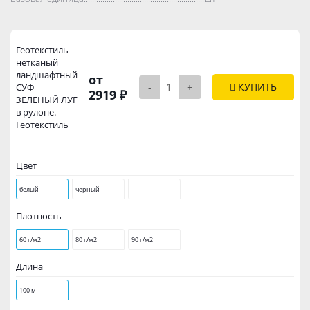
Геотекстиль
нетканый
ландшафтный
от
-
+
КУПИТЬ
СУФ
2919 ₽
ЗЕЛЕНЫЙ ЛУГ
в рулоне.
Геотекстиль
Цвет
белый
черный
-
Плотность
60 г/м2
80 г/м2
90 г/м2
Длина
100 м