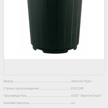
Бренд..................................................................................
Эластик Пласт
Страна происхождения..................................................................................
РОССИЯ
Производитель..................................................................................
ООО "Эластик Пласт"
Базовая единица..................................................................................
шт