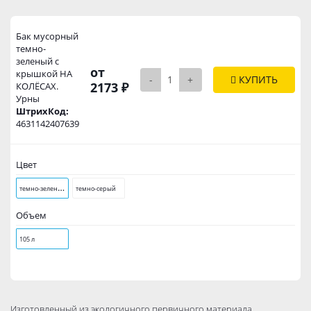
Бак мусорный
темно-
зеленый с
от
крышкой НА
-
+
КУПИТЬ
2173 ₽
КОЛЁСАХ.
Урны
ШтрихКод:
4631142407639
Цвет
т
емно-зеленый
темно-серый
Объем
105 л
Изготовленный из экологичного первичного материала