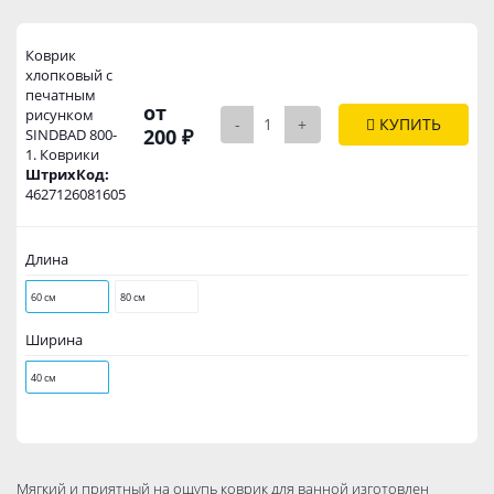
Коврик
хлопковый с
печатным
от
рисунком
-
+
КУПИТЬ
200 ₽
SINDBAD 800-
1. Коврики
ШтрихКод:
4627126081605
Длина
60 см
80 см
Ширина
40 см
Мягкий и приятный на ощупь коврик для ванной изготовлен