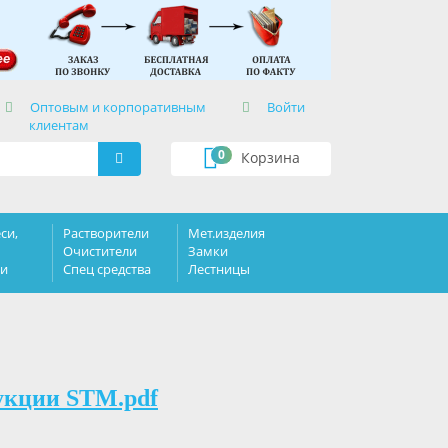
×
Оптовым и корпоративным
Войти
клиентам
0
Корзина
си,
Растворители
Мет.изделия
Очистители
Замки
ки
Спец средства
Лестницы
укции STM.pdf