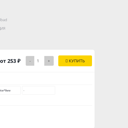
dbad
.......................
ДИЯ
..............
от 253 ₽
-
+
КУПИТЬ
0см*8мм
-