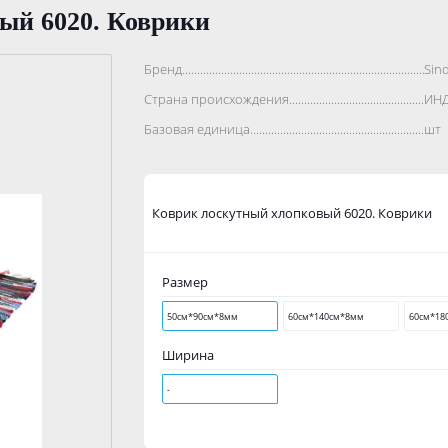
ый 6020. Коврики
Бренд..................................................................................
Sin
Страна происхождения...........................................................
ИН
Базовая единица....................................................................
шт
Коврик лоскутный хлопковый 6020. Коврики
Размер
50см*90см*8мм
60см*140см*8мм
60см*18
Ширина
-