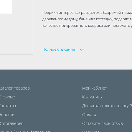
Коврики интересных расцветок с бахромой придад
деревенскому дому, бане или коттеджу, подарят 
качестве прикроватного коврика или постелить 
Полное описание
Каталог товаров
Мой кабинет
О фирме
Как купить
Контакты
Доставка (только по югу 
Новости
Оплата
Фотогалерея
Оставить свой отзыв