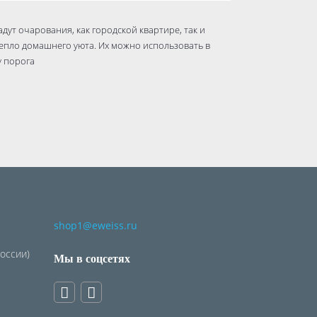
ут очарования, как городской квартире, так и
тепло домашнего уюта. Их можно использовать в
у порога
shop1@eweiss.ru
России)
Мы в соцсетях