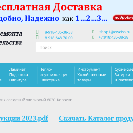
shop1@eweiss.ru
ремонта
8-918-435-38-38
+7(918)435-38-38
8-918-648-70-00
ельства
Ламинат
Тепло-
Инструмент
Сухие сме
Подложка
звукоизоляция
Хозяйственные
Затирки
я
Плинтуса
Электрика
товары
Шпатлев
ик лоскутный хлопковый 6020. Коврики
укции 2023.pdf
Скачать Каталог прод