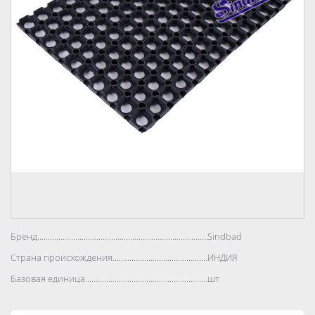
Бренд..................................................................................
Sindbad
Страна происхождения..................................................................................
ИНДИЯ
Базовая единица..................................................................................
шт