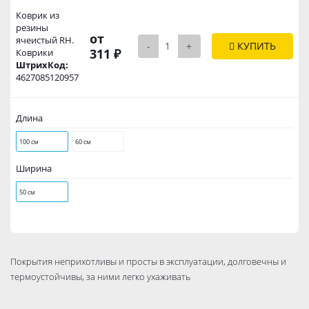
Коврик из
резины
от
ячеистый RH.
-
+
КУПИТЬ
311 ₽
Коврики
ШтрихКод:
4627085120957
Длина
100 см
60 см
Ширина
50 см
Покрытия неприхотливы и просты в эксплуатации, долговечны и
термоустойчивы, за ними легко ухаживать