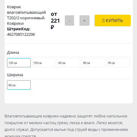
Коврик
влаговпитывающий
от
Т202/2 коричневый.
221
-
+
КУПИТЬ
Коврики
₽
ШтрихКод:
4627085122296
Длина
120 см
150 см
60 см
80 см
90 см
Ширина
80 см
Влаговпитывающие коврики надежно защитят любое напольное
покрытие от мелких частиц грязи, песка и влаги. Легко моются,
долго служат. Допускается мытье под струей воды с применением
моющих средств.