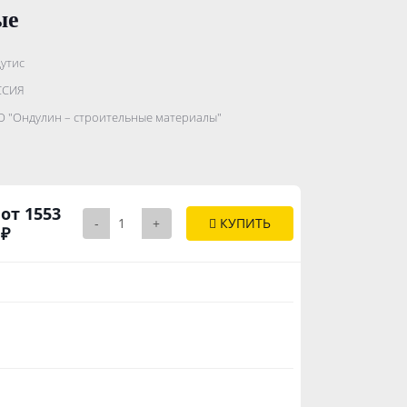
ые
утис
.......................
ССИЯ
...........
 "Ондулин – строительные материалы"
..............
от 1553
-
+
КУПИТЬ
₽