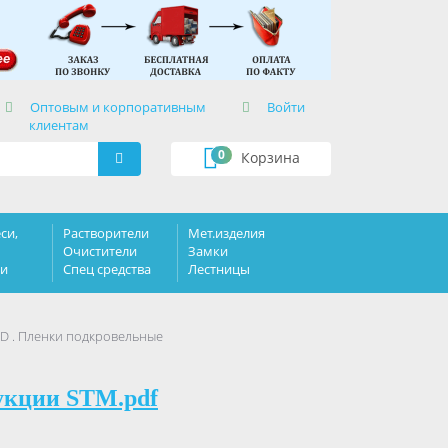
×
Оптовым и корпоративным
Войти
клиентам
0
Корзина
си,
Растворители
Мет.изделия
Очистители
Замки
ки
Спец средства
Лестницы
D . Пленки подкровельные
укции STM.pdf