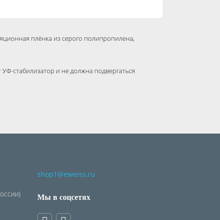
ляционная плёнка из серого полипропилена,
 УФ-стабилизатор и не должна подвергаться
близким аналогом до 2023 была Турбоизол D, которая
и осадков,
к образования наледи и сосулек,
shop1@eweiss.ru
 от пара и воды изнутри помещений.
России)
Мы в соцсетях