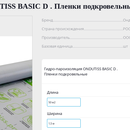
TISS BASIC D . Пленки подкровельн
Бренд..................................................................................
Онд
Страна происхождения...........................................................
РО
Производитель.......................................................................
ООО
Базовая единица....................................................................
шт
Гидро-пароизоляция ONDUTISS BASIC D .
Пленки подкровельные
Длина
50 м2
Ширина
1,5 м