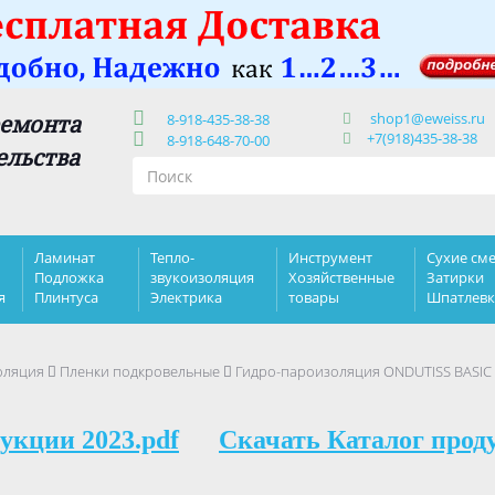
shop1@eweiss.ru
ремонта
8-918-435-38-38
+7(918)435-38-38
8-918-648-70-00
ельства
Ламинат
Тепло-
Инструмент
Сухие сме
Подложка
звукоизоляция
Хозяйственные
Затирки
я
Плинтуса
Электрика
товары
Шпатлев
оляция
Пленки подкровельные
Гидро-пароизоляция ONDUTISS BASIC 
укции 2023.pdf
Скачать Каталог прод