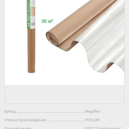
Бренд..................................................................................
Megaflex
Страна происхождения..................................................................................
РОССИЯ
Производитель..................................................................................
ООО "Стройпленки"