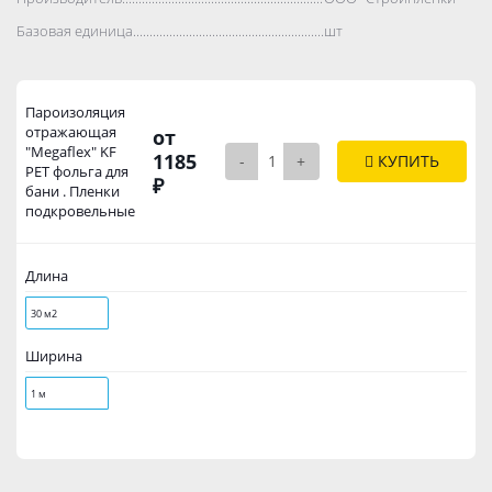
Базовая единица..................................................................................
шт
Пароизоляция
отражающая
от
"Megaflex" KF
1185
-
+
КУПИТЬ
PET фольга для
₽
бани . Пленки
подкровельные
Длина
30 м2
Ширина
1 м