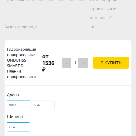
строительные
материалы"
Базовая единица..................................................................................
шт
Гидроизоляция
подкровельная
от
ONDUTISS
1536
-
+
КУПИТЬ
SMART D .
₽
Пленки
подкровельные
Длина
30 м2
70 м2
Ширина
1,5 м