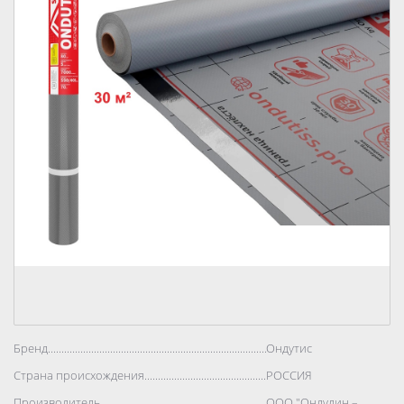
Бренд..................................................................................
Ондутис
Страна происхождения..................................................................................
РОССИЯ
Производитель..................................................................................
ООО "Ондулин –