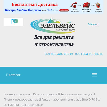
×
0
Навигация
Меню
Все для ремонта
и строительства
8-918-648-70-00
8-918-435-38-38
Каталог
Навигац
Главная страница
Каталог товаров
Тепло-звукоизоляция
Пленки подкровельные
Гидро-пароизоляция VlagoStop D 70 2-х
сл. Пленки подкровельные