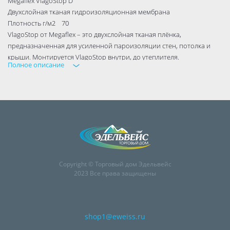
Megaflex VlagoStop D
Двухслойная тканая гидроизоляционная мембрана
Плотность г/м2 70
VlagoStop от Megaflex – это двухслойная тканая плёнка,
предназначенная для усиленной пароизоляции стен, потолка и
крыши. Монтируется VlagoStop внутри, до утеплителя.
Полное описание
Особенности плёнки VlagoStop
Назначение VlagoStop – утепление помещений, где образование
пара выше среднего уровня. Пленка обладает высокой
водоупорностью и прочностью на разрыв. Самоклеящиеся полосы
плёнки VlagoStop обеспечивают быструю водонепроницаемую
укладку внахлёст, без лишних потерь материала
Свойства плёнки
Copyright © Торговый дом Эдельвейс
2023 Все права защищены
сохраняет тепло
предохраняет от влаги и ветра
стабильна к УФ-излучению
усиленная пароизоляция
shop1@eweiss.ru
Встроенная самоклеящаяся лента обеспечивает водо- и