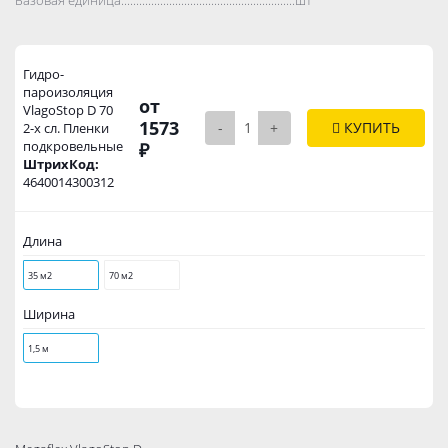
Гидро-
пароизоляция
от
VlagoStop D 70
1573
-
+
КУПИТЬ
2-х сл. Пленки
подкровельные
₽
ШтрихКод:
4640014300312
Длина
35 м2
70 м2
Ширина
1,5 м