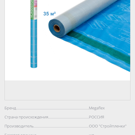
Бренд..................................................................................
Megaflex
Страна происхождения..................................................................................
РОССИЯ
Производитель..................................................................................
ООО "Стройпленки"
Базовая единица..................................................................................
шт