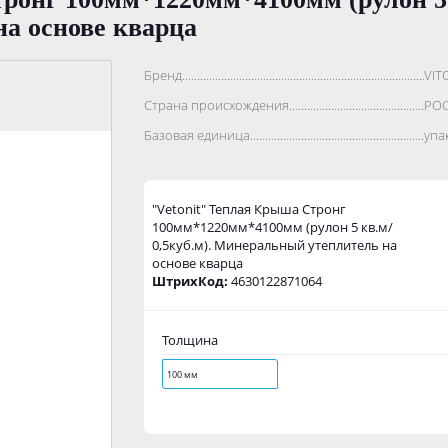
а основе кварца
Бренд..................................................................................
VIT
Страна происхождения...........................................................
РО
Базовая единица....................................................................
упа
"Vetonit" Теплая Крыша Стронг
100мм*1220мм*4100мм (рулон 5 кв.м/
0,5куб.м). Минеральный утеплитель на
основе кварца
ШтрихКод:
4630122871064
Толщина
100 мм