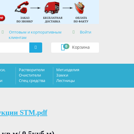
×
Оптовым и корпоративным
Войти
клиентам
0
Корзина
си,
Растворители
Мет.изделия
Очистители
Замки
ки
Спец средства
Лестницы
укции STM.pdf
в.м/ 0,5куб.м).