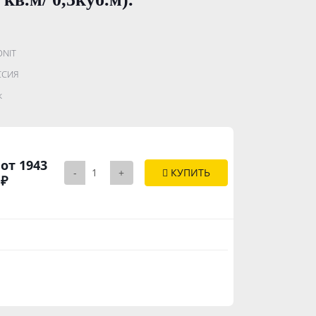
ONIT
.......................
ССИЯ
..............
к
от 1943
-
+
КУПИТЬ
₽