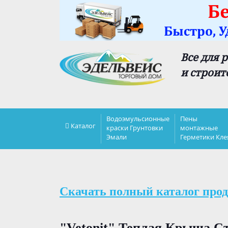
Все для 
и строит
Водоэмульсионные
Пены
Каталог
краски Грунтовки
монтажные
Эмали
Герметики Кле
Скачать полный каталог прод
"Vetonit" Теплая Крыша Ст