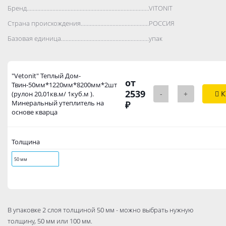
Бренд..................................................................................
VITONIT
Страна происхождения..................................................................................
РОССИЯ
Базовая единица..................................................................................
упак
"Vetonit" Теплый Дом-
от
Твин-50мм*1220мм*8200мм*2шт
2539
-
+
К
(рулон 20,01кв.м/ 1куб.м ).
Минеральный утеплитель на
₽
основе кварца
Толщина
50 мм
В упаковке 2 слоя толщиной 50 мм - можно выбрать нужную
толщину, 50 мм или 100 мм.