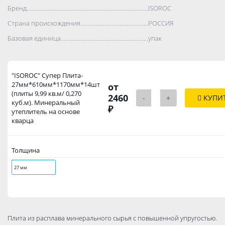
Бренд..................................................................................
ISOROC
Страна происхождения..................................................................................
РОССИЯ
Базовая единица..................................................................................
упак
"ISOROC" Супер Плита-
27мм*610мм*1170мм*14шт
от
(плиты 9,99 кв.м/ 0,270
2460
-
+
КУПИ
куб.м). Минеральный
₽
утеплитель на основе
кварца
Толщина
27 мм
Плита из расплава минерального сырья с повышенной упругостью.