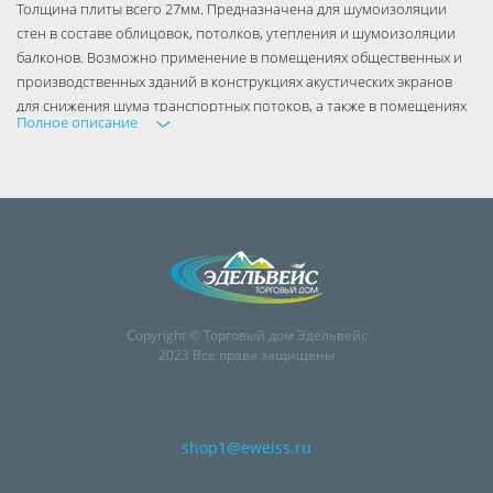
Толщина плиты всего 27мм. Предназначена для шумоизоляции
стен в составе облицовок, потолков, утепления и шумоизоляции
балконов. Возможно применение в помещениях общественных и
производственных зданий в конструкциях акустических экранов
для снижения шума транспортных потоков, а также в помещениях
Полное описание
со специальными требованиями к акустическим характеристикам
(например, залы театров и кинотеатров).
Внешний вид товара может отличаться от изображений,
представленных на сайте
Copyright © Торговый дом Эдельвейс
2023 Все права защищены
shop1@eweiss.ru