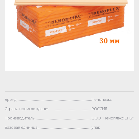
Бренд..................................................................................
Пеноплэкс
Страна происхождения..................................................................................
РОССИЯ
Производитель..................................................................................
ООО "Пеноплэкс СПБ"
Базовая единица..................................................................................
упак