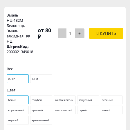
Эмаль
НЦ-132М
Белколор.
от 80
Эмаль
-
+
КУПИТЬ
₽
алкидная ПФ
НЦ
ШтрихКод:
2000021349018
Вес
0,7 кг
1,7 кг
Цвет
белый
голубой
желто-желтый
защитный
зеленый
коричневый
красный
светло-серый
серый
синий
черный
ярко-зеленый