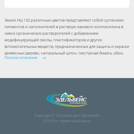
Эмали НЦ-132 различных цветов представляют собой суспензию
пигментов и наполнителей в растворе лакового коллоксилина в
смеси органических растворителей с добавлением
модифицирующей смолы, пластификаторов и других
вспомогательных веществ, предназначенных для защиты и окраски
древесных (дерево, натуральный шпон, текстурная бумага, обои,
Полное описание
ДВП, ДСП и т.п.), предварительно загрунтованных или
зашпатлёванных и загрунтованных металлических и других
поверхностей или ранее окрашенных поверхностей изделий,
подвергающихся атмосферным воздействиям и/или
эксплуатируемых внутри помещений
После высыхания не оказывают вредного воздействия на организм
человека и животных.
Способ применения
Подготовка окрашиваемой поверхности. Ранее окрашенные
Copyright © Торговый дом Эдельвейс
поверхности очищают от старой отслоившейся краски, грязи, жира
2023 Все права защищены
и пыли. Впадины и выбоины выравнивают шпатлевкой.
Деревянные поверхности предварительно просушивают, при