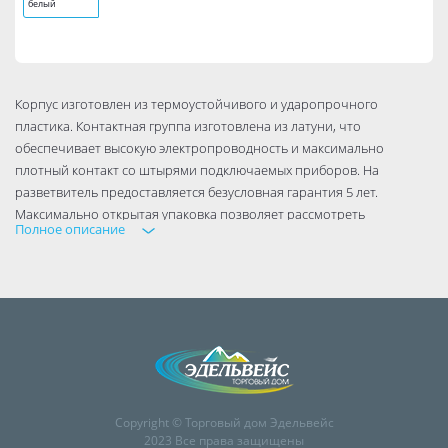
белый
Корпус изготовлен из термоустойчивого и ударопрочного
пластика. Контактная группа изготовлена из латуни, что
обеспечивает высокую электропроводность и максимально
плотный контакт со штырями подключаемых приборов. На
разветвитель предоставляется безусловная гарантия 5 лет.
Максимально открытая упаковка позволяет рассмотреть
Полное описание
разветвитель со всех сторон, оценить качество материалов. На
верхней, оборотной и нижней стороне упаковки размещена
подробная информация о свойствах и преимуществах продукта.
Количество розеток - 4. Номинальный ток – max 6 А. Уникальная
индивидуальная упаковка.
Copyright © Торговый дом Эдельвейс
2023 Все права защищены