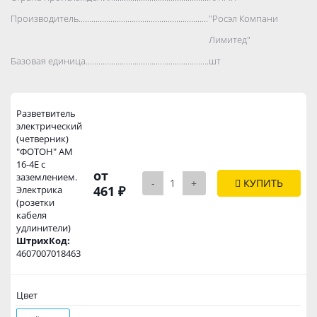
Производитель..................................................................................
"Росэл Компани
Лимитед"
Базовая единица..................................................................................
шт
Разветвитель
электрический
(четверник)
"ФОТОН" АМ
16-4Е с
от
заземлением.
-
+
КУПИТЬ
461 ₽
Электрика
(розетки
кабеля
удлинители)
ШтрихКод:
4607007018463
Цвет