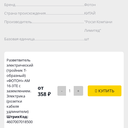
Бренд..................................................................................
Фотон
Страна происхождения..................................................................................
КИТАЙ
Производитель..................................................................................
"Росэл Компани
Лимитед"
Базовая единица..................................................................................
шт
Разветвитель
электрический
(тройник Т-
образный)
«ФОТОН» АМ
16-ЗТЕ с
от
-
+
КУПИТЬ
заземлением.
358 ₽
Электрика
(розетки
кабеля
удлинители)
ШтрихКод:
4607007018500