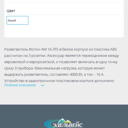
Цвет
белый
Разветвитель Фотон АМ 16-3ТЕ в белом корпусе из пластика ABS
рассчитан на 3 розетки. Аксессуар является переходником между
евровилкой и евророзеткой, и позволяет включать в одну точку
сразу 3 прибора. Максимальная нагрузка, которую может
выдержать разветвитель, составляет 4000 Вт, а ток – 16 А.
Устройство в ударопрочном пластиковом корпусе дополнено
Полное описание
заземляющим контактом. Рабочая частота разветвителя Фотон АМ
16-3ТЕ составляет 50 Гц. Полезное устройство пригодится в быту и
не займет много места.